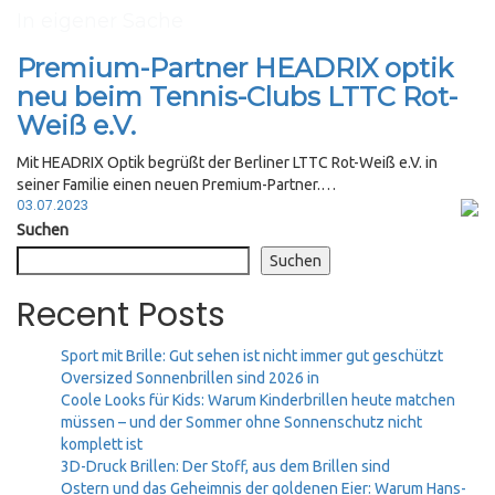
In eigener Sache
Premium-Partner HEADRIX optik
neu beim Tennis-Clubs LTTC Rot-
Weiß e.V.
Mit HEADRIX Optik begrüßt der Berliner LTTC Rot-Weiß e.V. in
seiner Familie einen neuen Premium-Partner.…
Posted
03.07.2023
on
Suchen
Suchen
Recent Posts
Sport mit Brille: Gut sehen ist nicht immer gut geschützt
Oversized Sonnenbrillen sind 2026 in
Coole Looks für Kids: Warum Kinderbrillen heute matchen
müssen – und der Sommer ohne Sonnenschutz nicht
komplett ist
3D-Druck Brillen: Der Stoff, aus dem Brillen sind
Ostern und das Geheimnis der goldenen Eier: Warum Hans-