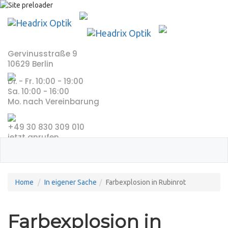
Skip
to
content
Gervinusstraße 9
10629 Berlin
Di. - Fr. 10:00 - 19:00
Sa. 10:00 - 16:00
Mo. nach Vereinbarung
+49 30 830 309 010
jetzt anrufen
Home
In eigener Sache
Farbexplosion in Rubinrot
Farbexplosion in