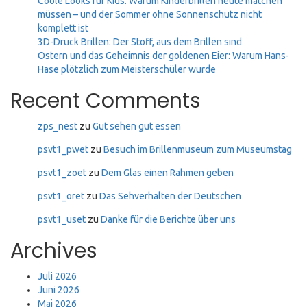
Coole Looks für Kids: Warum Kinderbrillen heute matchen
müssen – und der Sommer ohne Sonnenschutz nicht
komplett ist
3D-Druck Brillen: Der Stoff, aus dem Brillen sind
Ostern und das Geheimnis der goldenen Eier: Warum Hans-
Hase plötzlich zum Meisterschüler wurde
Recent Comments
zps_nest
zu
Gut sehen gut essen
psvt1_pwet
zu
Besuch im Brillenmuseum zum Museumstag
psvt1_zoet
zu
Dem Glas einen Rahmen geben
psvt1_oret
zu
Das Sehverhalten der Deutschen
psvt1_uset
zu
Danke für die Berichte über uns
Archives
Juli 2026
Juni 2026
Mai 2026