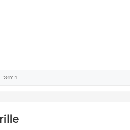
9
termin
ille