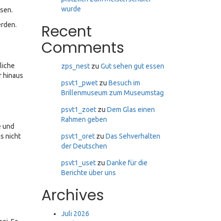
wurde
nsen.
erden.
Recent
Comments
liche
zps_nest
zu
Gut sehen gut essen
r hinaus
psvt1_pwet
zu
Besuch im
Brillenmuseum zum Museumstag
psvt1_zoet
zu
Dem Glas einen
Rahmen geben
e und
s nicht
psvt1_oret
zu
Das Sehverhalten
der Deutschen
psvt1_uset
zu
Danke für die
Berichte über uns
Archives
Juli 2026