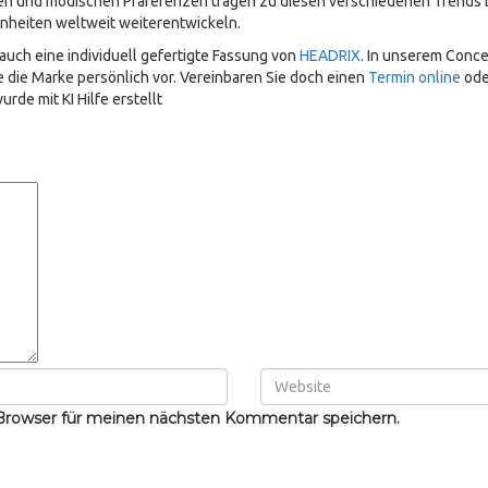
en und modischen Präferenzen tragen zu diesen verschiedenen Trends b
nheiten weltweit weiterentwickeln.
auch eine individuell gefertigte Fassung von
HEADRIX
. In unserem Conce
e die Marke persönlich vor. Vereinbaren Sie doch einen
Termin online
ode
de mit KI Hilfe erstellt
Browser für meinen nächsten Kommentar speichern.