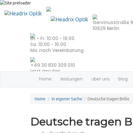
Skip
to
content
Gervinusstraße 
10629 Berlin
Di. - Fr. 10:00 - 19:00
Sa. 10:00 - 16:00
Mo. nach Vereinbarung
+49 30 830 309 010
jetzt anrufen
home
leistungen
über uns
blog
Home
In eigener Sache
Deutsche tragen Brille
Deutsche tragen Br