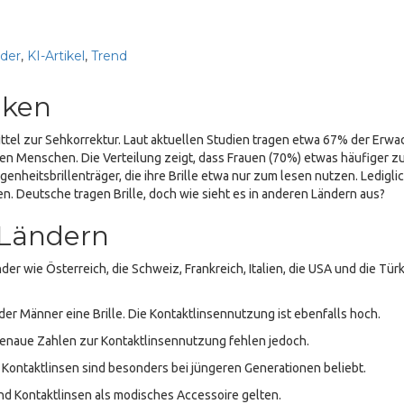
nder
,
KI-Artikel
,
Trend
tiken
fsmittel zur Sehkorrektur. Laut aktuellen Studien tragen etwa 67% der Er
onen Menschen. Die Verteilung zeigt, dass Frauen (70%) etwas häufiger zur
enheitsbrillenträger, die ihre Brille etwa nur zum lesen nutzen. Lediglic
. Deutsche tragen Brille, doch wie sieht es in anderen Ländern aus?
 Ländern
er wie Österreich, die Schweiz, Frankreich, Italien, die USA und die Tür
er Männer eine Brille. Die Kontaktlinsennutzung ist ebenfalls hoch.
 genaue Zahlen zur Kontaktlinsennutzung fehlen jedoch.
. Kontaktlinsen sind besonders bei jüngeren Generationen beliebt.
end Kontaktlinsen als modisches Accessoire gelten.