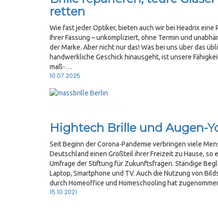
retten
Wie fast jeder Optiker, bieten auch wir bei Headrix eine
Ihrer Fassung – unkompliziert, ohne Termin und unabhä
der Marke. Aber nicht nur das! Was bei uns über das übl
handwerkliche Geschick hinausgeht, ist unsere Fähigkeit
maß-…
Posted
10.07.2025
on
In eigener Sache
Hightech Brille und Augen-Y
Seit Beginn der Corona-Pandemie verbringen viele Men
Deutschland einen Großteil ihrer Freizeit zu Hause, so 
Umfrage der Stiftung für Zukunftsfragen. Ständige Begl
Laptop, Smartphone und TV. Auch die Nutzung von Bild
durch Homeoffice und Homeschooling hat zugenomm
Posted
15.10.2021
on