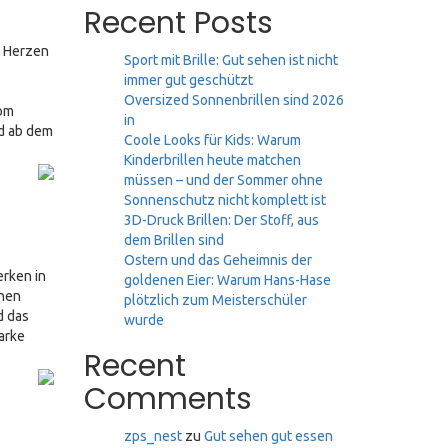
Recent Posts
m Herzen
Sport mit Brille: Gut sehen ist nicht
immer gut geschützt
Oversized Sonnenbrillen sind 2026
om
in
nd ab dem
Coole Looks für Kids: Warum
Kinderbrillen heute matchen
müssen – und der Sommer ohne
Sonnenschutz nicht komplett ist
3D-Druck Brillen: Der Stoff, aus
dem Brillen sind
Ostern und das Geheimnis der
erken in
goldenen Eier: Warum Hans-Hase
onen
plötzlich zum Meisterschüler
d das
wurde
arke
Recent
Comments
zps_nest
zu
Gut sehen gut essen