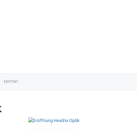
9
termin
k
In eigener Sache