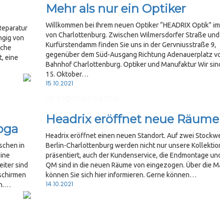
Mehr als nur ein Optiker
Willkommen bei Ihrem neuen Optiker “HEADRIX Optik” i
 Reparatur
von Charlottenburg. Zwischen Wilmersdorfer Straße und
ngig von
Kurfürstendamm finden Sie uns in der Gervniusstraße 9,
iche
gegenüber dem Süd-Ausgang Richtung Adenauerplatz v
, eine
Bahnhof Charlottenburg. Optiker und Manufaktur Wir si
15. Oktober…
Posted
15.10.2021
on
In eigener Sache
Headrix eröffnet neue Räume
oga
Headrix eröffnet einen neuen Standort. Auf zwei Stockw
schen in
Berlin-Charlottenburg werden nicht nur unsere Kollekti
eine
präsentiert, auch der Kundenservice, die Endmontage un
eiter sind
QM sind in die neuen Räume von eingezogen. Über die M
schirmen
können Sie sich hier informieren. Gerne können…
Posted
14.10.2021
en.…
on