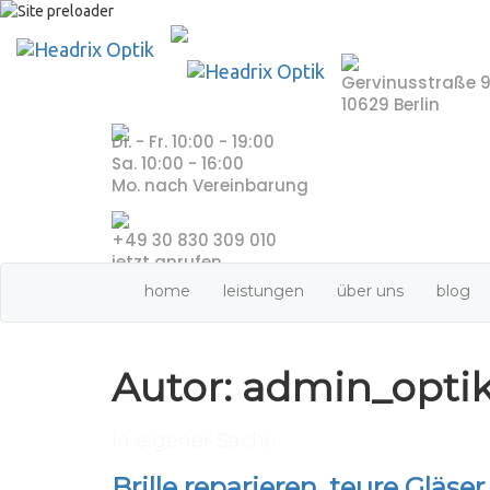
Skip
to
content
Gervinusstraße 
10629 Berlin
Di. - Fr. 10:00 - 19:00
Sa. 10:00 - 16:00
Mo. nach Vereinbarung
+49 30 830 309 010
jetzt anrufen
home
leistungen
über uns
blog
Autor:
admin_opti
In eigener Sache
Brille reparieren, teure Gläser