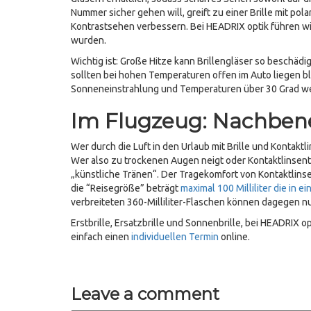
Nummer sicher gehen will, greift zu einer Brille mit po
Kontrastsehen verbessern. Bei HEADRIX optik führen wir
wurden.
Wichtig ist: Große Hitze kann Brillengläser so beschädi
sollten bei hohen Temperaturen offen im Auto liegen ble
Sonneneinstrahlung und Temperaturen über 30 Grad wer
Im Flugzeug: Nachben
Wer durch die Luft in den Urlaub mit Brille und Kontaktl
Wer also zu trockenen Augen neigt oder Kontaktlinsen
„künstliche Tränen“. Der Tragekomfort von Kontaktlinse
die “Reisegröße” beträgt
maximal 100 Milliliter die in 
verbreiteten 360-Milliliter-Flaschen können dagegen nu
Erstbrille, Ersatzbrille und Sonnenbrille, bei HEADRIX
einfach einen
individuellen Termin
online.
Leave a comment