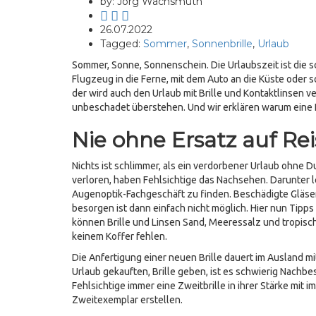
by: Jörg Wachsmuth
26.07.2022
Tagged:
Sommer
,
Sonnenbrille
,
Urlaub
Sommer, Sonne, Sonnenschein. Die Urlaubszeit ist die s
Flugzeug in die Ferne, mit dem Auto an die Küste oder so
der wird auch den Urlaub mit Brille und Kontaktlinsen ve
unbeschadet überstehen. Und wir erklären warum eine E
Nie ohne Ersatz auf Re
Nichts ist schlimmer, als ein verdorbener Urlaub ohne D
verloren, haben Fehlsichtige das Nachsehen. Darunter le
Augenoptik-Fachgeschäft zu finden. Beschädigte Gläs
besorgen ist dann einfach nicht möglich. Hier nun Tipps 
können Brille und Linsen Sand, Meeressalz und tropis
keinem Koffer fehlen.
Die Anfertigung einer neuen Brille dauert im Ausland mit
Urlaub gekauften, Brille geben, ist es schwierig Nachb
Fehlsichtige immer eine Zweitbrille in ihrer Stärke mit 
Zweitexemplar erstellen.