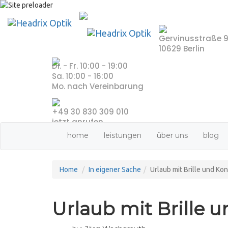
Skip
to
content
Gervinusstraße 
10629 Berlin
Di. - Fr. 10:00 - 19:00
Sa. 10:00 - 16:00
Mo. nach Vereinbarung
+49 30 830 309 010
jetzt anrufen
home
leistungen
über uns
blog
Home
In eigener Sache
Urlaub mit Brille und Ko
Urlaub mit Brille 