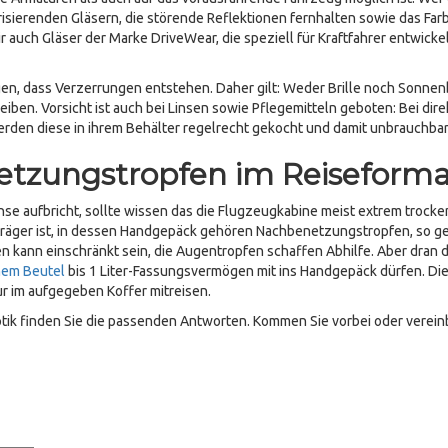
larisierenden Gläsern, die störende Reflektionen fernhalten sowie das Far
 auch Gläser der Marke DriveWear, die speziell für Kraftfahrer entwicke
gen, dass Verzerrungen entstehen. Daher gilt: Weder Brille noch Sonnenb
iben. Vorsicht ist auch bei Linsen sowie Pflegemitteln geboten: Bei dire
den diese in ihrem Behälter regelrecht gekocht und damit unbrauchbar
etzungstropfen im Reiseforma
inse aufbricht, sollte wissen das die Flugzeugkabine meist extrem trocken
träger ist, in dessen Handgepäck gehören Nachbenetzungstropfen, so g
n kann einschränkt sein, die Augentropfen schaffen Abhilfe. Aber dran 
einem Beutel
bis 1 Liter-Fassungsvermögen mit ins Handgepäck dürfen. Die
r im aufgegeben Koffer mitreisen.
 optik finden Sie die passenden Antworten. Kommen Sie vorbei oder verei