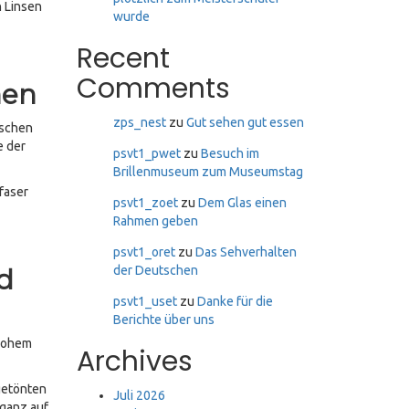
n Linsen
wurde
Recent
Comments
hen
zps_nest
zu
Gut sehen gut essen
ischen
e der
psvt1_pwet
zu
Besuch im
Brillenmuseum zum Museumstag
faser
psvt1_zoet
zu
Dem Glas einen
Rahmen geben
psvt1_oret
zu
Das Sehverhalten
nd
der Deutschen
psvt1_uset
zu
Danke für die
Berichte über uns
 hohem
Archives
 getönten
Juli 2026
 ganz auf