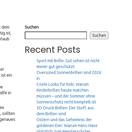
t dem
Suchen
ig ist,
Suchen
Urlaub
Recent Posts
Sport mit Brille: Gut sehen ist nicht
immer gut geschützt
der
Oversized Sonnenbrillen sind 2026
ist ein
in
Coole Looks für Kids: Warum
ie
Kinderbrillen heute matchen
lfe in
müssen – und der Sommer ohne
Sonnenschutz nicht komplett ist
 im
3D-Druck Brillen: Der Stoff, aus
, sollten
dem Brillen sind
sgenaues
Ostern und das Geheimnis der
goldenen Eier: Warum Hans-Hase
plötzlich zum Meisterschüler