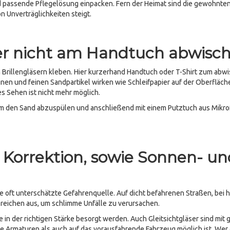
nd passende Pflegelösung einpacken. Fern der Heimat sind die gewohnte
on Unverträglichkeiten steigt.
ser nicht am Handtuch abwisc
Brillengläsern kleben. Hier kurzerhand Handtuch oder T-Shirt zum abw
inen und feinen Sandpartikel wirken wie Schleifpapier auf der Oberfläch
s Sehen ist nicht mehr möglich.
n um den Sand abzuspülen und anschließend mit einem Putztuch aus Mikro
t Korrektion, sowie Sonnen- u
e oft unterschätzte Gefahrenquelle. Auf dicht befahrenen Straßen, bei
reichen aus, um schlimme Unfälle zu verursachen.
e in der richtigen Stärke besorgt werden. Auch Gleitsichtgläser sind mit
ie Armaturen als auch auf das vorausfahrende Fahrzeug möglich ist. Wer