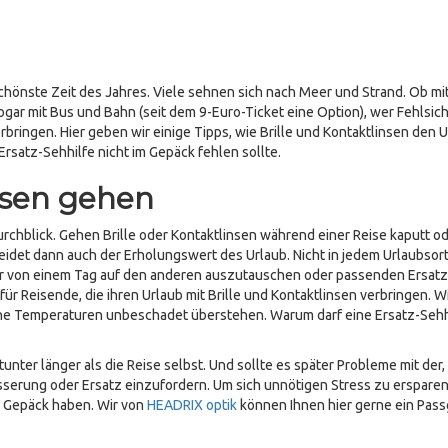
chönste Zeit des Jahres. Viele sehnen sich nach Meer und Strand. Ob mi
gar mit Bus und Bahn (seit dem 9-Euro-Ticket eine Option), wer Fehlsicht
rbringen. Hier geben wir einige Tipps, wie Brille und Kontaktlinsen den 
rsatz-Sehhilfe nicht im Gepäck fehlen sollte.
isen gehen
urchblick. Gehen Brille oder Kontaktlinsen während einer Reise kaputt o
idet dann auch der Erholungswert des Urlaub. Nicht in jedem Urlaubsort 
er von einem Tag auf den anderen auszutauschen oder passenden Ersatz
für Reisende, die ihren Urlaub mit Brille und Kontaktlinsen verbringen. W
che Temperaturen unbeschadet überstehen. Warum darf eine Ersatz-Sehhi
unter länger als die Reise selbst. Und sollte es später Probleme mit der,
esserung oder Ersatz einzufordern. Um sich unnötigen Stress zu ersparen
im Gepäck haben. Wir von
HEADRIX optik
können Ihnen hier gerne ein Pas